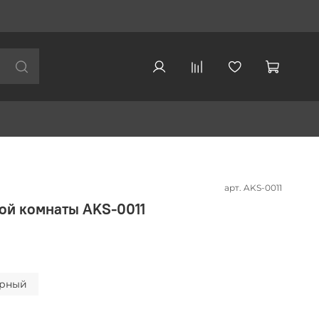
арт.
AKS-0011
ой комнаты AKS-0011
рный