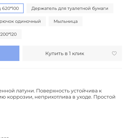
 620*100
Держатель для туалетной бумаги
рючок одиночный
Мыльница
200*120
Купить в 1 клик
енной латуни. Поверхность устойчива к
ю коррозии, неприхотлива в уходе. Простой
ный
й комнаты