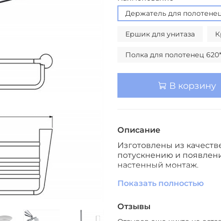
Держатель для полотенец
Ершик для унитаза
К
Полка для полотенец 620*
В корзину
Описание
Изготовлены из качеств
потускнению и появлени
настенный монтаж.
Цвет
: золото, хром, чер
Показать полностью
Назначение
: для ванно
Отзывы
Стиль
: Современный
Материал
: металл