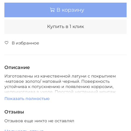
В корзину
Купить в 1 клик
В избранное
Описание
Изготовлены из качественной латуни с покрытием
-матовое золото/ матовый черный. Поверхность
устойчива к потускнению и появлению коррозии,
неприхотлива в уходе. Простой настенный монтаж
Показать полностью
Цвет
: черный/золото
Назначение
: для ванной комнаты
Стиль
Отзывы
: Современный
Материал
: металл
Отзывов еще никто не оставлял
Производитель
: Южный Китай