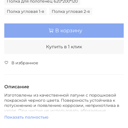
Полка для полотенец 620*200*120
Полка угловая 1-я
Полка угловая 2-я
В корзину
Купить в 1 клик
В избранное
Описание
Изготовлены из качественной латуни с порошковой
покраской черного цвета. Поверхность устойчива к
потускнению и появлению коррозии, неприхотлива в
уходе. При чистке не использовать абразивные
средства. Простой настенный монтаж
Показать полностью
Серия SWAN B