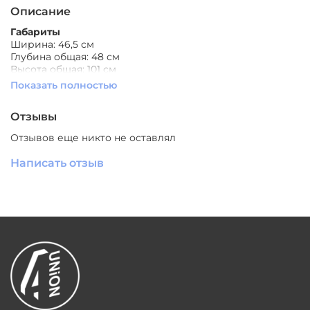
Описание
Габариты
Ширина: 46,5 см
Глубина общая: 48 см
Высота общая: 101 см
Высота сиденья: 75 см
Показать полностью
Цвет:
черный/серый
Материал:
массив дерева, ткань
Отзывы
Производитель:
Южный Китай
Отзывов еще никто не оставлял
Написать отзыв