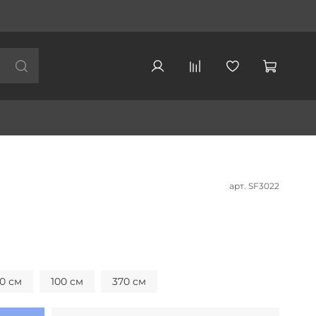
арт.
SF3022
0 см
100 см
370 см