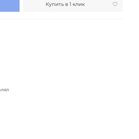
Купить в 1 клик
выбор (уточнять у менеджера)
влял