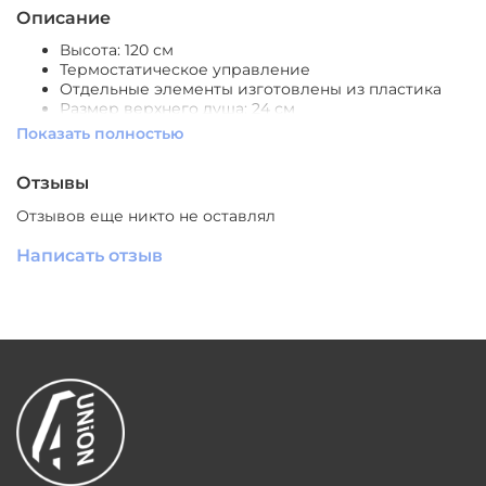
Описание
Высота: 120 см
Термостатическое управление
Отдельные элементы изготовлены из пластика
Размер верхнего душа: 24 см
Размер лейки: 8.2 см
Показать полностью
Лейка с 1 режимом струи
Длина шланга: 160 см
Отзывы
Пластиковый шланг
С термостатическим картриджем
Отзывов еще никто не оставлял
С ограничением температуры воды
Специальная поверхность, обеспечивающая
Написать отзыв
легкое очищение
оснащение:
Держатель для душа
Душевая лейка
Душевой шланг
Кронштейн для верхнего душа
Переключатель потоков
Гарантия: 5 лет