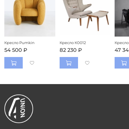
Кресло Pumkin
Кресло К0012
Кресло
54 500 ₽
82 230 ₽
47 34