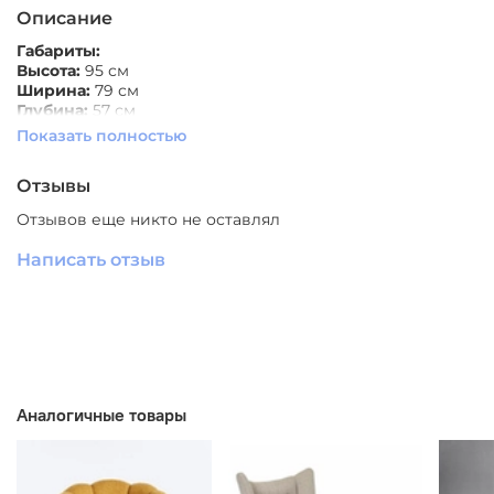
Описание
Габариты:
Высота
:
95 см
Ширина:
79 см
Глубина:
57 см
Показать полностью
Высота сиденья:
34 см
Отделка сидения:
ткань
Отзывы
Материал ножек:
металл
Отзывов еще никто не оставлял
Варианты цвета:
черно-белый
Написать отзыв
Производитель:
Южный Китай
СКАЧАТЬ
ЗД МОДЕЛЬ
Аналогичные товары