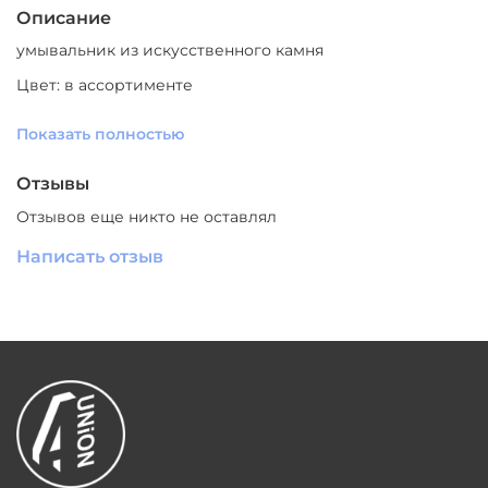
Описание
умывальник из искусственного камня
Цвет: в ассортименте
Размер: 50,5см * 32,5см
Показать полностью
Высота: 10см
Отзывы
Назначение: для ванной комнаты
Стиль: cовременный
Отзывов еще никто не оставлял
Материал: искусственный камень
Производитель: Южный Китай
Написать отзыв