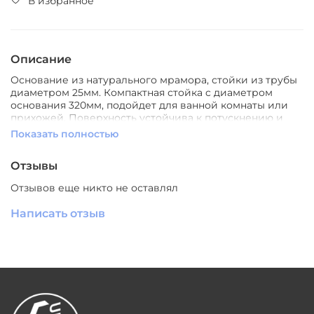
В избранное
Описание
Основание из натурального мрамора, стойки из трубы
диаметром 25мм. Компактная стойка c диаметром
основания 320мм, подойдет для ванной комнаты или
прихожей. Поверхность устойчива к потускнению и
появлению коррозии, неприхотлива в уходе.
Показать полностью
Цвет
: латунь/черный
Назначение
Отзывы
: для ванной комнаты, прихожей
Стиль
: Современный
Отзывов еще никто не оставлял
Материал
: металл/мрамор
Производитель
: Южный Китай
Написать отзыв