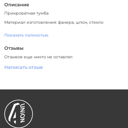
Описание
Прикроватная тумба
Материал изготовления: фанера, шпон, стекло
Цвет: черный
Показать полностью
Размеры: 60*42*65см
Отзывы
СКАЧАТЬ
ЗД МОДЕЛЬ
Отзывов еще никто не оставлял
Написать отзыв