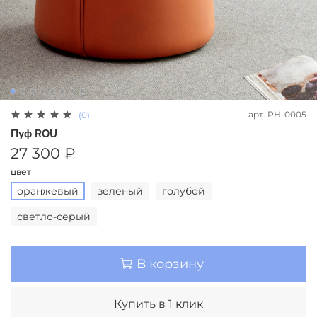
арт.
PH-0005
(0)
Пуф ROU
27 300 ₽
цвет
оранжевый
зеленый
голубой
светло-серый
В корзину
Купить в 1 клик