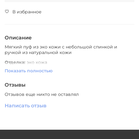
В избранное
Описание
Мягкий пуф из эко кожи с небольшой спинкой и
ручкой из натуральной кожи
Отделка:
эко кожа
Показать полностью
Цвет отделки:
светло-серый, оранжевый, зеленый,
голубой
Отзывы
Размер (Ш*Г*В):
460*460*460мм
Отзывов еще никто не оставлял
Написать отзыв