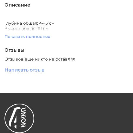
Описание
Глубина общая: 44.5 см
Высота общая: 111 см
Длина общая: 59 см
Показать полностью
Обивка: дерево
Ножки: дерево
Производитель: Южный Китай
Отзывы
Отзывов еще никто не оставлял
Написать отзыв