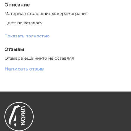
Описание
Материал столешницы: керамогранит
Цвет: по каталогу
Материал ножек: нержавеющая сталь
Показать полностью
Цвет ножек: латунь
Отзывы
Производитель: Южный Китай
Отзывов еще никто не оставлял
СКАЧАТЬ
ЗД МОДЕЛЬ
Написать отзыв