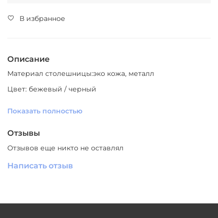
В избранное
Описание
Материал столешницы:эко кожа, металл
Цвет: бежевый / черный
Материал ножек: металл
Показать полностью
Цвет ножек: черный
Отзывы
Производитель: Южный Китай
Отзывов еще никто не оставлял
СКАЧАТЬ
ЗД МОДЕЛЬ
Написать отзыв