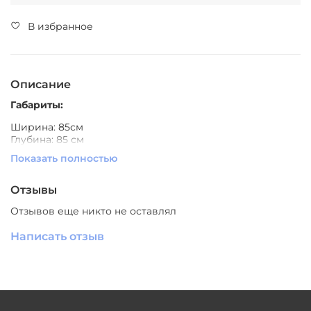
В избранное
Описание
Габариты:
Ширина: 85см
Глубина: 85 см
Высота: 38 см
Показать полностью
Ширина: 43 см
Глубина: 43 см
Высота: 46 см
Отзывы
Материал:
массив дерева, металл
Отзывов еще никто не оставлял
Цвет:
как на фото
Написать отзыв
Производитель:
Южный Китай