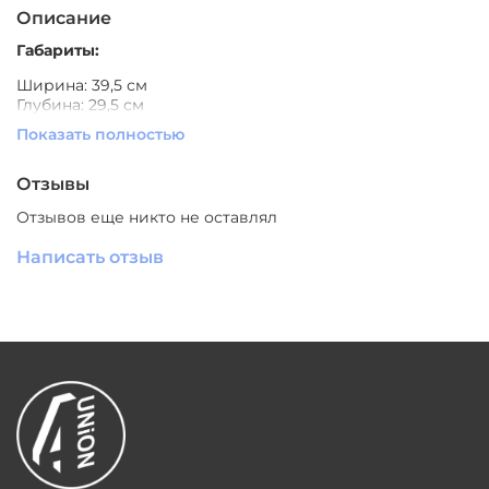
Описание
Габариты:
Ширина: 39,5 см
Глубина: 29,5 см
Высота общая: 40 см
Показать полностью
Материал:
дерево, металл
Цвет:
черный
Отзывы
Производитель:
Южный Китай
Отзывов еще никто не оставлял
Написать отзыв