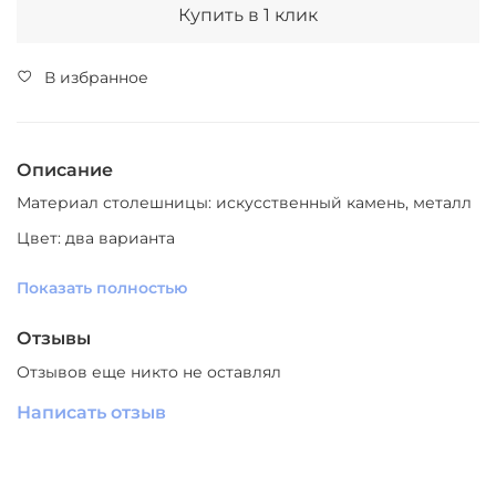
Купить в 1 клик
В избранное
Описание
Материал столешницы: искусственный камень, металл
Цвет: два варианта
Материал ножек: металл
Показать полностью
Цвет ножек: черный
Отзывы
Производитель: Южный Китай
Отзывов еще никто не оставлял
СКАЧАТЬ
ЗД МОДЕЛЬ
Написать отзыв