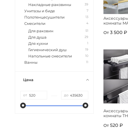
39
Накладные раковины
7
Унитазы и биде
13
Полотенцесушители
Аксессуары
комнаты M
4
Смесители
51
Для раковин
3 500 ₽
От
29
Для душа
1
Для кухни
19
Гигиенический душ
10
Напольные смесители
11
Ванны
Цена
—
от
до
Аксессуары
комнаты T
520 ₽
От