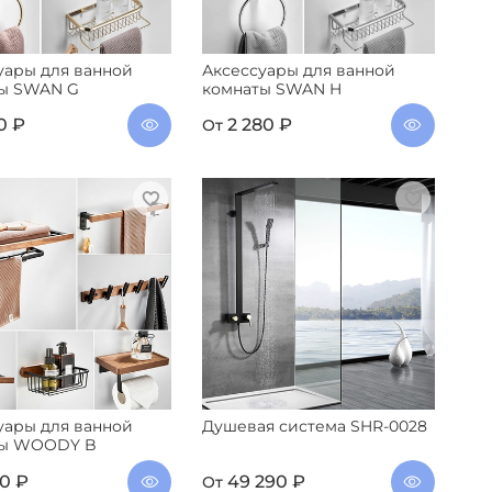
уары для ванной
Аксессуары для ванной
ы SWAN G
комнаты SWAN H
0 ₽
2 280 ₽
От
уары для ванной
Душевая система SHR-0028
ты WOODY B
00 ₽
49 290 ₽
От