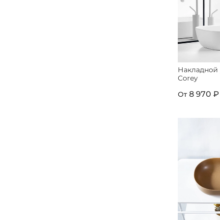
Накладной
Corey
8 970 ₽
От