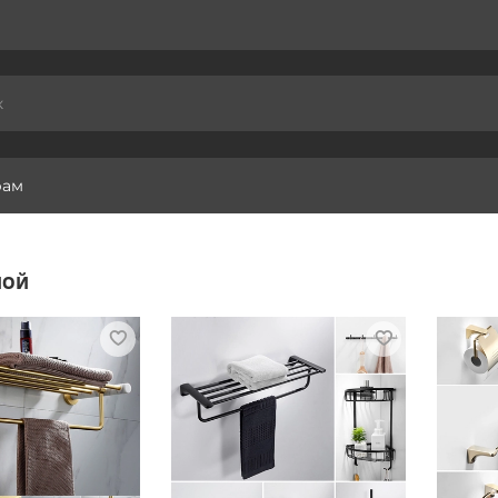
рам
ной