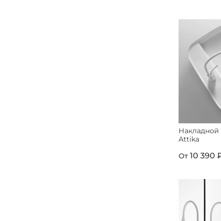
Накладной
Attika
10 390 
От