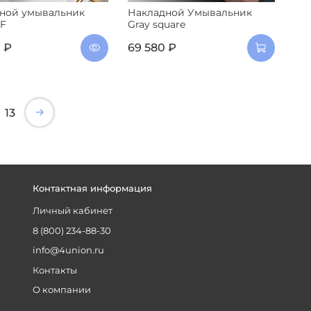
ной умывальник
Накладной Умывальник
F
Gray square
 ₽
69 580 ₽
13
Контактная информация
Личный кабинет
8 (800) 234-88-30
info@4union.ru
Контакты
О компании