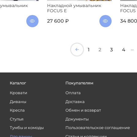
 умывальник
Накладной умывальник
Наклад
FOCUS E
FOCUS 
27 600 ₽
34 800
…
1
2
3
4
Каталог
Покупателям
Кровати
Оплата
Диваны
Доставка
Кресла
Обмен и возврат
Стулья
Документы
Тумбы и комоды
Пользовательское соглашение
Для ванны
Статьи и коллекции