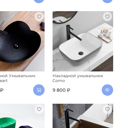
ной Умывальник
Накладной умывальник
eart
Como
 ₽
9 800 ₽