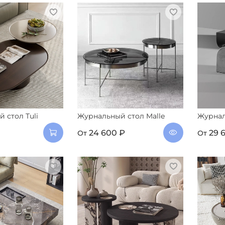
 стол Tuli
Журнальный стол Malle
Журнал
24 600 ₽
29 
От
От