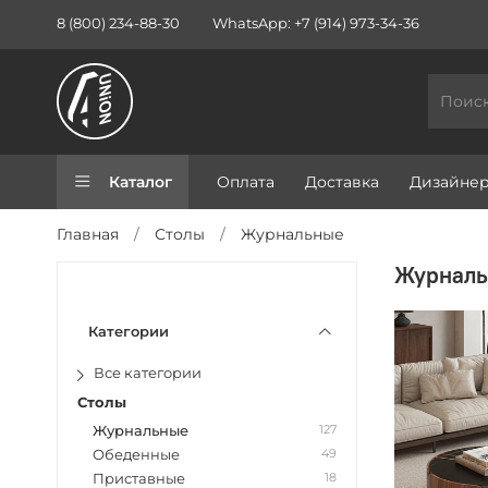
8 (800) 234-88-30
WhatsApp: +7 (914) 973-34-36
Каталог
Оплата
Доставка
Дизайне
Главная
Столы
Журнальные
Журнал
Категории
Все категории
Столы
127
Журнальные
49
Обеденные
18
Приставные