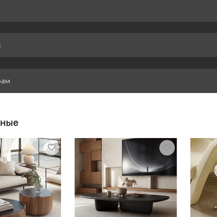
рам
ьные