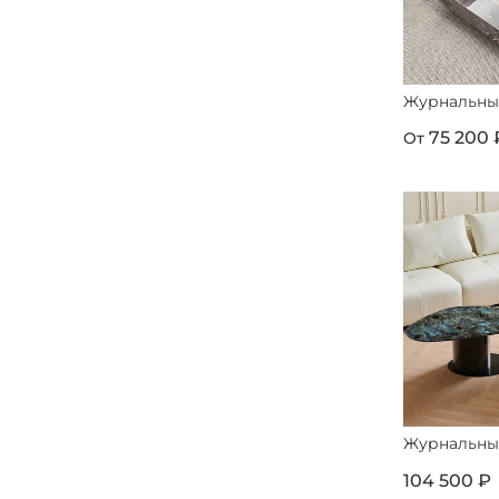
Журнальный
75 200 
От
Журнальный
104 500 ₽