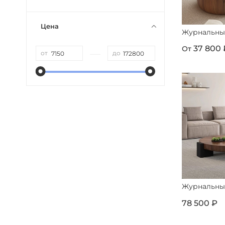
Цена
Журнальный
37 800 
От
—
от
до
Журнальны
78 500 ₽